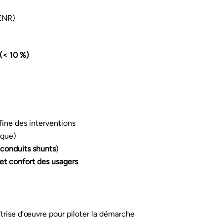
ENR)
(< 10 %)
fine des interventions
ique)
conduits shunts
)
t confort des usagers
trise d’œuvre pour piloter la démarche