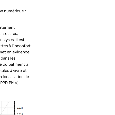
on numérique :
ortement
 solaires,
nalyses, il est
ttes à l’inconfort
D met en évidence
 dans les
té du bâtiment à
ables à vivre et
 localisation, le
f, PPD PMV,