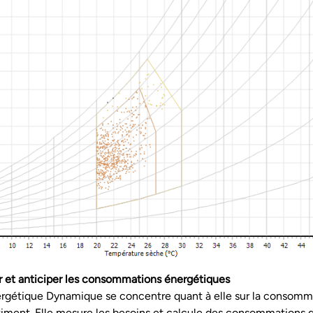
r et anticiper les consommations énergétiques
ergétique Dynamique se concentre quant à elle sur la consomm
timent. Elle mesure les besoins et calcule des consommations 