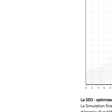
La SED : optimise
La Simulation Én
d’énergie d’un bâ