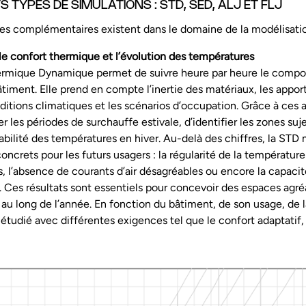
S TYPES DE SIMULATIONS : STD, SED, ALJ ET FLJ
hes complémentaires existent dans le domaine de la modélisati
 le confort thermique et l’évolution des températures
ermique Dynamique permet de suivre heure par heure le comp
iment. Elle prend en compte l’inertie des matériaux, les apports
onditions climatiques et les scénarios d’occupation. Grâce à ces a
er les périodes de surchauffe estivale, d’identifier les zones suje
stabilité des températures en hiver. Au-delà des chiffres, la ST
oncrets pour les futurs usagers : la régularité de la température
s, l’absence de courants d’air désagréables ou encore la capaci
é. Ces résultats sont essentiels pour concevoir des espaces agré
au long de l’année. En fonction du bâtiment, de son usage, de la
 étudié avec différentes exigences tel que le confort adaptati