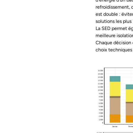
refroidissement, d
est double : évit
solutions les plu
La SED permet éga
meilleure isolatio
Chaque décision es
choix techniques 