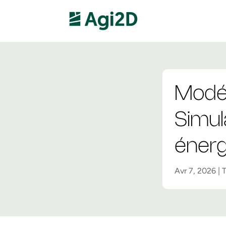
Modél
Simul
énerg
Avr 7, 2026
|