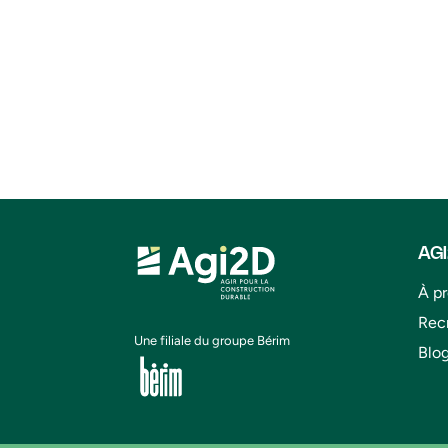
AG
À p
Rec
Une filiale du groupe Bérim
Blo